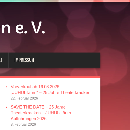
 e. V.
KT
IMPRESSUM
Vorverkauf ab 16.03.2026 –
„JUHUbiläum“ – 25 Jahre Theaterkracken
22. Februar 2026
SAVE THE DATE – 25 Jahre
Theaterkracken – JUHUbiLäum –
Aufführungen 2026
8. Februar 2026