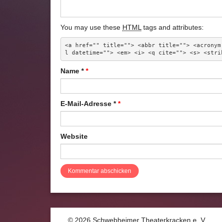
You may use these
HTML
tags and attributes:
<a href="" title=""> <abbr title=""> <acronym
l datetime=""> <em> <i> <q cite=""> <s> <stri
Name
*
E-Mail-Adresse
*
Website
© 2026 Schwebheimer Theaterkracken e. V.