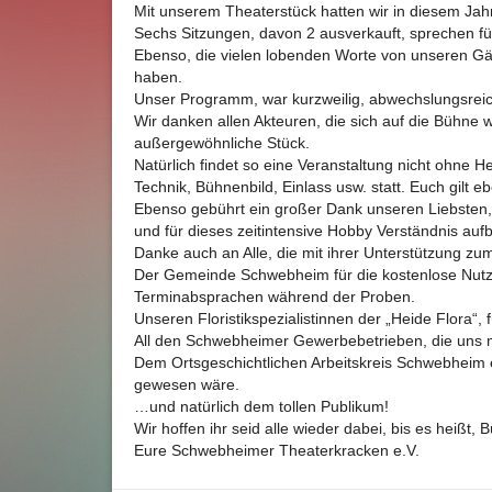
Mit unserem Theaterstück hatten wir in diesem Jahr
Sechs Sitzungen, davon 2 ausverkauft, sprechen für
Ebenso, die vielen lobenden Worte von unseren Gäst
haben.
Unser Programm, war kurzweilig, abwechslungsreich
Wir danken allen Akteuren, die sich auf die Bühne w
außergewöhnliche Stück.
Natürlich findet so eine Veranstaltung nicht ohne 
Technik, Bühnenbild, Einlass usw. statt. Euch gilt 
Ebenso gebührt ein großer Dank unseren Liebsten, d
und für dieses zeitintensive Hobby Verständnis auf
Danke auch an Alle, die mit ihrer Unterstützung z
Der Gemeinde Schwebheim für die kostenlose Nut
Terminabsprachen während der Proben.
Unseren Floristikspezialistinnen der „Heide Flora“,
All den Schwebheimer Gewerbebetrieben, die uns 
Dem Ortsgeschichtlichen Arbeitskreis Schwebheim e
gewesen wäre.
…und natürlich dem tollen Publikum!
Wir hoffen ihr seid alle wieder dabei, bis es heißt, B
Eure Schwebheimer Theaterkracken e.V.