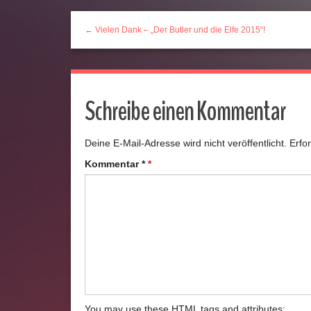
← Vielen Dank – „Der Butler und die Elfe 2015“!
Schreibe einen Kommentar
Deine E-Mail-Adresse wird nicht veröffentlicht.
Erfo
Kommentar
*
You may use these
HTML
tags and attributes: