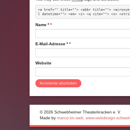
<a href="" title=""> <abbr title=""> <acronym
l datetime=""> <em> <i> <q cite=""> <s> <stri
Name
*
E-Mail-Adresse
*
Website
© 2026 Schwebheimer Theaterkracken e. V.
Made by
marco-im-web
.
www.webdesign-schwein