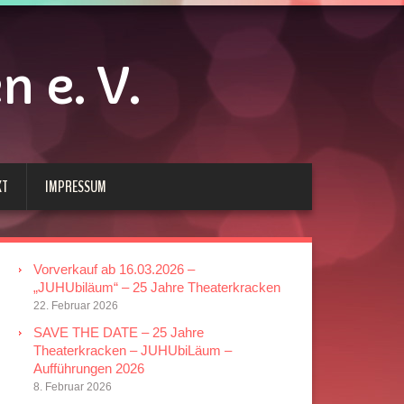
 e. V.
KT
IMPRESSUM
Vorverkauf ab 16.03.2026 –
„JUHUbiläum“ – 25 Jahre Theaterkracken
22. Februar 2026
SAVE THE DATE – 25 Jahre
Theaterkracken – JUHUbiLäum –
Aufführungen 2026
8. Februar 2026