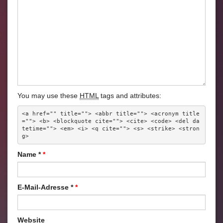
You may use these
HTML
tags and attributes:
<a href="" title=""> <abbr title=""> <acronym title
=""> <b> <blockquote cite=""> <cite> <code> <del da
tetime=""> <em> <i> <q cite=""> <s> <strike> <stron
g> 
Name
*
E-Mail-Adresse
*
Website