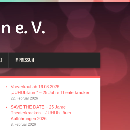
 e. V.
KT
IMPRESSUM
Vorverkauf ab 16.03.2026 –
„JUHUbiläum“ – 25 Jahre Theaterkracken
22. Februar 2026
SAVE THE DATE – 25 Jahre
Theaterkracken – JUHUbiLäum –
Aufführungen 2026
8. Februar 2026