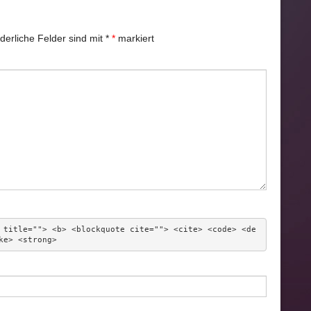
rderliche Felder sind mit
*
markiert
 title=""> <b> <blockquote cite=""> <cite> <code> <de
ke> <strong> 