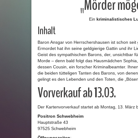
„Mörder möge
Ein
kriminalistisches L
Inhalt
Baron Ansgar von Herrschershausen ist schon seit g
Ermordet hat ihn seine geldgierige Gattin und ihr L
Geist des sympathischen Barons, der, unsichtbar f
Morde – denn bald folgt das Hausmädchen Sophia, 
dessen Cousin, ein forscher Kriminalbeamter. Ihnen 
die beiden tütteligen Tanten des Barons, von denen
gelingt es den Lebenden und den Toten, die „Bösen
Vorverkauf ab 13.03.
Der Kartenvorverkauf startet ab Montag, 13. März 
Positron Schwebheim
Hauptstraße 43
97525 Schwebheim
Öffnungszeiten
: