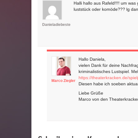
Halli hallo aus Rafeld!!!! um was
luststück oder komöde??? lg dan
Danieladiebeste
Hallo Daniela,
vielen Dank für deine Nachfra
kriminalistisches Lustspiel. M
https://theaterkracken.de/spiel
Marco Ziegler
Diesen habe ich soeben aktuali
Liebe Grüße
Marco von den Theaterkracke