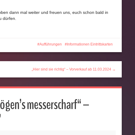
roben dann mal weiter und freuen uns, euch schon bald in
 dürfen.
Aufführungen
Informationen Eintrittskarten
„Hier sind sie richtig“ – Vorverkauf ab 11.03.2024 →
ögen’s messerscharf“ –
”