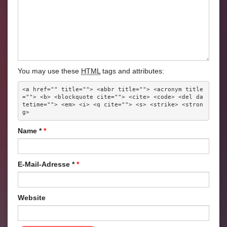
You may use these
HTML
tags and attributes:
<a href="" title=""> <abbr title=""> <acronym title
=""> <b> <blockquote cite=""> <cite> <code> <del da
tetime=""> <em> <i> <q cite=""> <s> <strike> <stron
g> 
Name
*
E-Mail-Adresse
*
Website