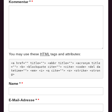
Kommentar
*
You may use these
HTML
tags and attributes:
<a href="" title=""> <abbr title=""> <acronym title
=""> <b> <blockquote cite=""> <cite> <code> <del da
tetime=""> <em> <i> <q cite=""> <s> <strike> <stron
g> 
Name
*
E-Mail-Adresse
*