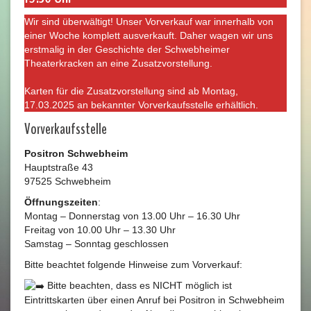
Wir sind überwältigt! Unser Vorverkauf war innerhalb von
einer Woche komplett ausverkauft. Daher wagen wir uns
erstmalig in der Geschichte der Schwebheimer
Theaterkracken an eine Zusatzvorstellung.
Karten für die Zusatzvorstellung sind ab Montag,
17.03.2025 an bekannter Vorverkaufsstelle erhältlich.
Vorverkaufsstelle
Positron Schwebheim
Hauptstraße 43
97525 Schwebheim
Öffnungszeiten
:
Montag – Donnerstag von 13.00 Uhr – 16.30 Uhr
Freitag von 10.00 Uhr – 13.30 Uhr
Samstag – Sonntag geschlossen
Bitte beachtet folgende Hinweise zum Vorverkauf:
Bitte beachten, dass es NICHT möglich ist
Eintrittskarten über einen Anruf bei Positron in Schwebheim