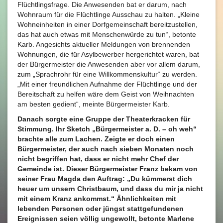
Flüchtlingsfrage. Die Anwesenden bat er darum, nach
Wohnraum für die Flüchtlinge Ausschau zu halten. „Kleine
Wohneinheiten in einer Dorfgemeinschaft bereitzustellen,
das hat auch etwas mit Menschenwürde zu tun“, betonte
Karb. Angesichts aktueller Meldungen von brennenden
Wohnungen, die für Asylbewerber hergerichtet waren, bat
der Bürgermeister die Anwesenden aber vor allem darum,
zum „Sprachrohr für eine Willkommenskultur“ zu werden.
„Mit einer freundlichen Aufnahme der Flüchtlinge und der
Bereitschaft zu helfen wäre dem Geist von Weihnachten
am besten gedient“, meinte Bürgermeister Karb.
Danach sorgte eine Gruppe der Theaterkracken für
Stimmung. Ihr Sketch „Bürgermeister a. D. – oh weh“
brachte alle zum Lachen. Zeigte er doch einen
Bürgermeister, der auch nach sieben Monaten noch
nicht begriffen hat, dass er nicht mehr Chef der
Gemeinde ist. Dieser Bürgermeister Franz bekam von
seiner Frau Magda den Auftrag: „Du kümmerst dich
heuer um unsern Christbaum, und dass du mir ja nicht
mit einem Kranz ankommst.“ Ähnlichkeiten mit
lebenden Personen oder jüngst stattgefundenen
Ereignissen seien völlig ungewollt, betonte Marlene