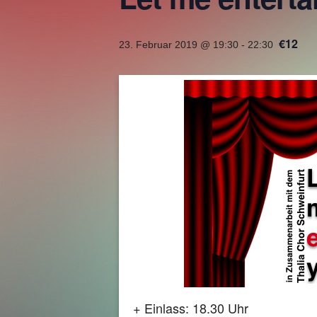
€12
23. Februar 2019 @ 19:30
-
22:30
+ Einlass: 18.30 Uhr