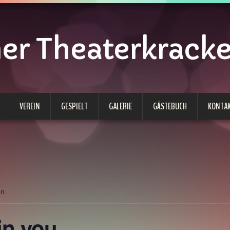
 Theaterkracken
VEREIN
GESPIELT
GALERIE
GÄSTEBUCH
KONTA
en.
in you