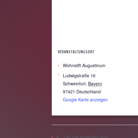
VERANSTALTUNGSORT
Wohnstift Augustinum
Ludwigstraße 16
Schweinfurt
,
Bayern
97421
Deutschland
Google Karte anzeigen
Let me entertain you