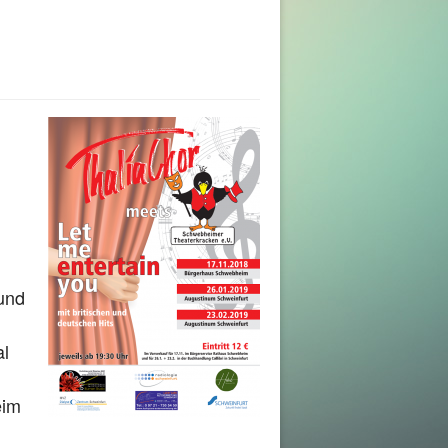
und
al
eim