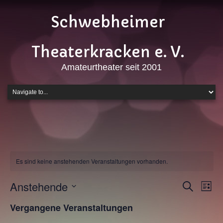
Schwebheimer
Theaterkracken e. V.
Amateurtheater seit 2001
Es sind keine anstehenden Veranstaltungen vorhanden.
Veranstalt
Anstehende
Vera
Suche
Liste
Suche
Ansi
Datum
Vergangene Veranstaltungen
wählen.
und
Navi