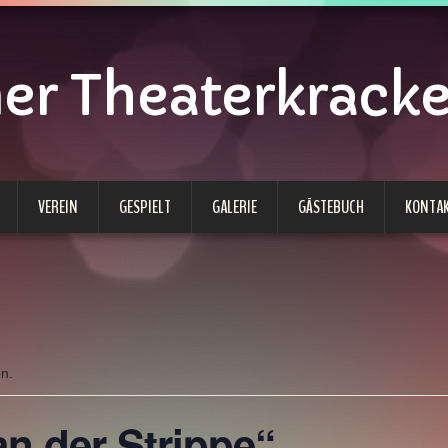
 Theaterkracken
VEREIN
GESPIELT
GALERIE
GÄSTEBUCH
KONTA
en.
n der Strippe“