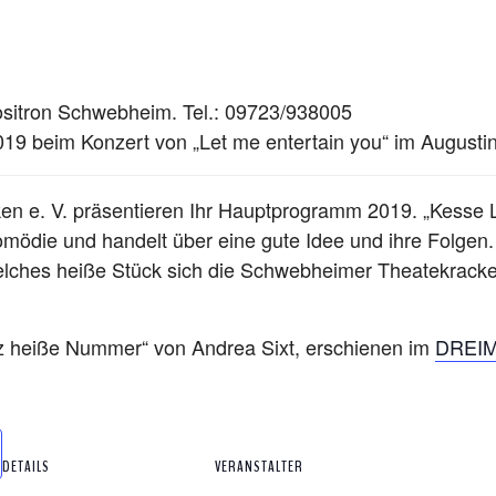
ositron Schwebheim. Tel.: 09723/938005
19 beim Konzert von „Let me entertain you“ im Augusti
n e. V. präsentieren Ihr Hauptprogramm 2019. „Kesse Li
 Komödie und handelt über eine gute Idee und ihre Folgen.
elches heiße Stück sich die Schwebheimer Theatekrack
nz heiße Nummer“ von Andrea Sixt, erschienen im
DREIM
DETAILS
VERANSTALTER