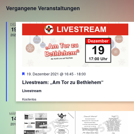
Suche
Ansi
Datum
Vergangene Veranstaltungen
wählen.
und
Navi
Ansichten,
DEZ.
19
Navigation
2021
Hervorgehoben
19. Dezember 2021 @ 16:45
-
18:00
Livestream: „Am Tor zu Bethlehem“
Livestream
Kostenlos
MÄRZ
14
2015