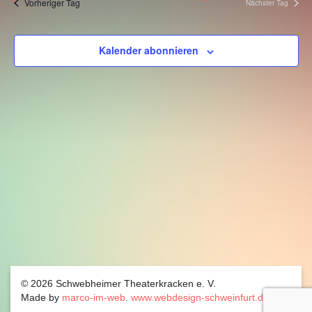
Vorheriger Tag
Nächster Tag
Ansichten,
Navigation
Kalender abonnieren
© 2026 Schwebheimer Theaterkracken e. V.
Made by
marco-im-web
.
www.webdesign-schweinfurt.de