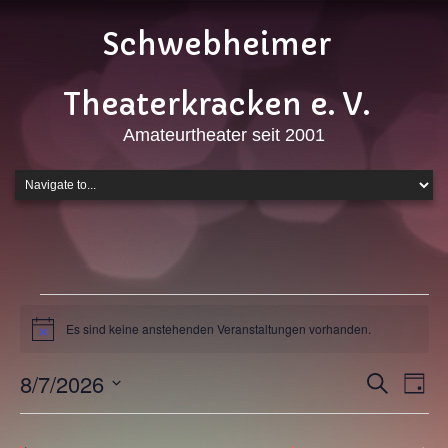
Schwebheimer
Theaterkracken e. V.
Amateurtheater seit 2001
Veranstaltungen
für
Es sind keine anstehenden Veranstaltungen vorhanden.
Hinweis
7.
Veranstalt
8/7/2026
Vera
Suche
August
Tag
Suche
Ansi
Datum
2026
wählen.
und
Navi